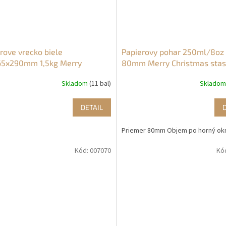
rove vrecko biele
Papierovy pohar 250ml/8oz
65x290mm 1,5kg Merry
80mm Merry Christmas stas
tmas stastne vianoce (1000ks)
vianoce SW (100ks)
Skladom
(11 bal)
Sklado
DETAIL
Priemer 80mm Objem po horný okr
Kód:
007070
Kó