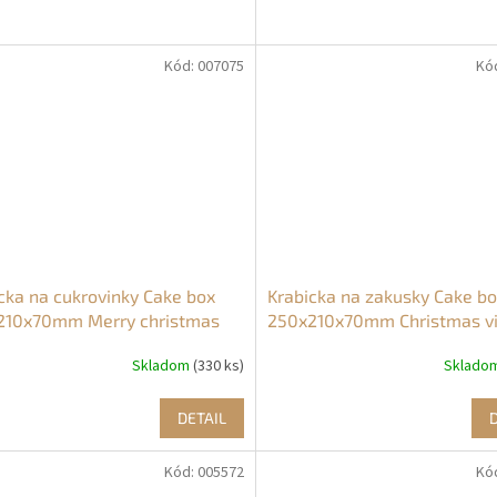
Kód:
007075
Kó
cka na cukrovinky Cake box
Krabicka na zakusky Cake b
210x70mm Merry christmas
250x210x70mm Christmas v
ne vianoce
Skladom
(330 ks)
Sklado
DETAIL
Kód:
005572
Kó