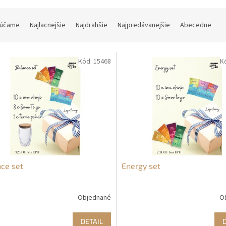
účame
Najlacnejšie
Najdrahšie
Najpredávanejšie
Abecedne
Kód:
15468
K
ce set
Energy set
Objednané
O
DETAIL