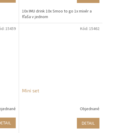
10x IMU drink 10x Smoo to go 1x mixér a
fľaša v jednom
ód:
15459
Kód:
15462
Mini set
bjednané
Objednané
DETAIL
DETAIL