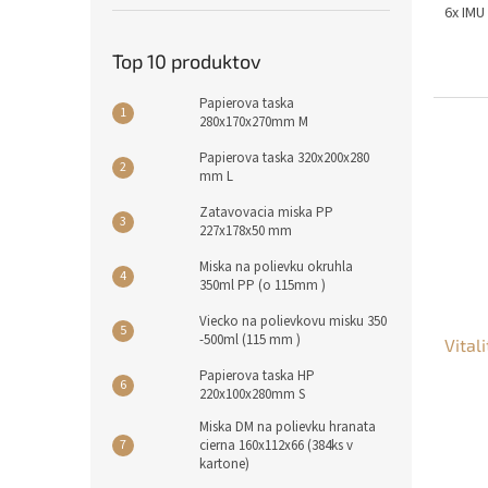
6x IMU
Top 10 produktov
Papierova taska
280x170x270mm M
Papierova taska 320x200x280
mm L
Zatavovacia miska PP
227x178x50 mm
Miska na polievku okruhla
350ml PP (o 115mm )
Viecko na polievkovu misku 350
-500ml (115 mm )
Vitali
Papierova taska HP
220x100x280mm S
Miska DM na polievku hranata
cierna 160x112x66 (384ks v
kartone)