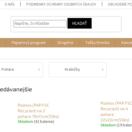
O NÁS
PODMIENKY OCHRANY OSOBNÝCH ÚDAJOV
OBCHODNÉ PO
HĽADAŤ
Papierový program
Drogéria
Tašky/Vrecka
Kance
Poháre
Krabičky
edávanejšie
Podnos (PAP FSC
Podnos (PAP FSC
Recycled) na 4
Recycled) na 2
pohare
pohare 19x11cm(50ks)
22x22cm(50ks)
Skladom
(42 balenie)
Skladom
(19 balen