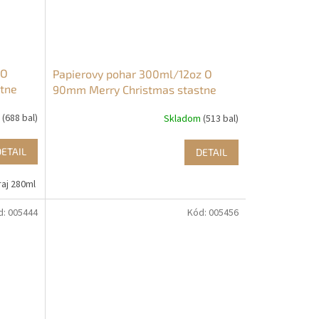
 O
Papierovy pohar 300ml/12oz O
tne
90mm Merry Christmas stastne
vianoce SW (50ks)
m
(688 bal)
Skladom
(513 bal)
DETAIL
DETAIL
aj 280ml
d:
005444
Kód:
005456