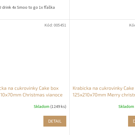
U drink 4x Smoo to go 1x fľaška
Kód:
005451
Kó
cka na cukrovinky Cake box
Krabicka na cukrovinky Cake
210x70mm Christmas vianoce
125x210x70mm Merry chris
stastne vianoce
Skladom
(1249 ks)
Skladom
DETAIL