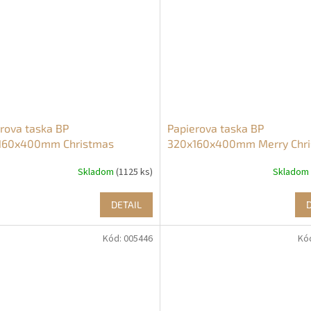
rova taska BP
Papierova taska BP
160x400mm Christmas
320x160x400mm Merry Chr
ce
stasne vianoce
Skladom
(1125 ks)
Skladom
DETAIL
Kód:
005446
Kó