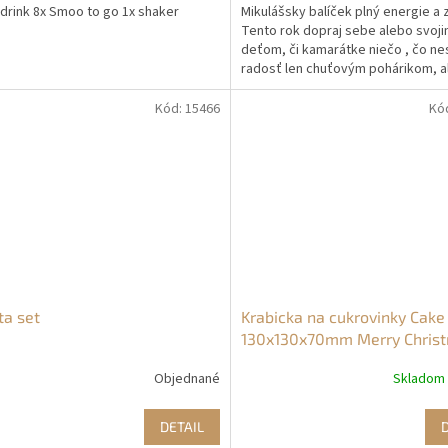
 drink 8x Smoo to go 1x shaker
Mikulášsky balíček plný energie a 
Tento rok dopraj sebe alebo svoj
deťom, či kamarátke niečo , čo ne
radosť len chuťovým pohárikom, al
nášmu telu. OBSAH...
Kód:
15466
Kó
ta set
Krabicka na cukrovinky Cake
130x130x70mm Merry Chris
stasne vianoce
Objednané
Skladom
DETAIL