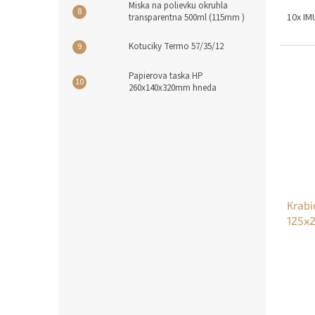
Miska na polievku okruhla
10x IM
transparentna 500ml (115mm )
Kotuciky Termo 57/35/12
Papierova taska HP
260x140x320mm hneda
Krabi
125x