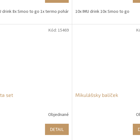
U drink 8x Smoo to go 1x termo pohár
10x IMU drink 10x Smoo to go
Kód:
15469
K
ta set
Mikulášsky balíček
Objednané
O
DETAIL