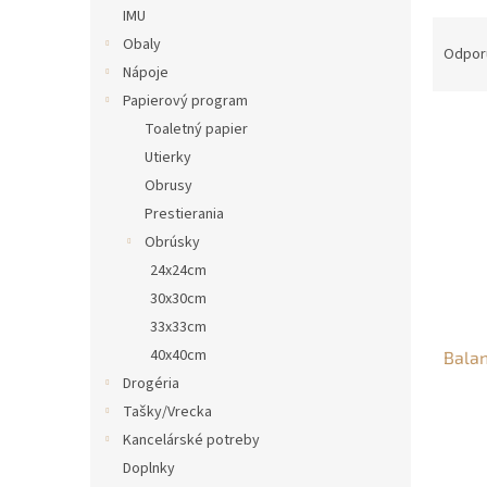
IMU
n
R
e
Obaly
a
Odpor
l
Nápoje
d
e
Papierový program
V
n
Toaletný papier
ý
i
Utierky
p
e
Obrusy
i
p
Prestierania
s
r
p
o
Obrúsky
r
d
24x24cm
o
u
30x30cm
d
k
33x33cm
u
t
40x40cm
Balan
k
o
t
Drogéria
v
o
Tašky/Vrecka
v
Kancelárské potreby
Doplnky