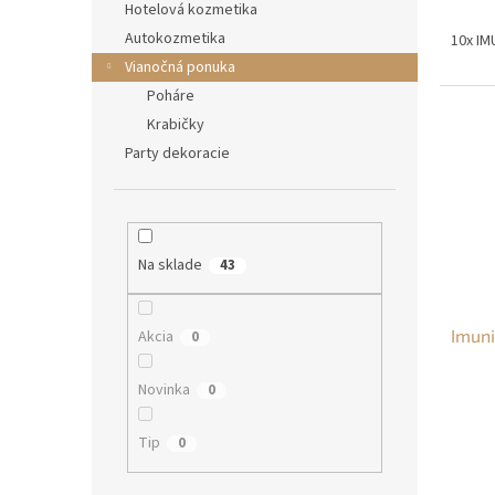
Hotelová kozmetika
Autokozmetika
10x IM
Vianočná ponuka
Poháre
Krabičky
Party dekoracie
Na sklade
43
Imuni
Akcia
0
Novinka
0
Tip
0