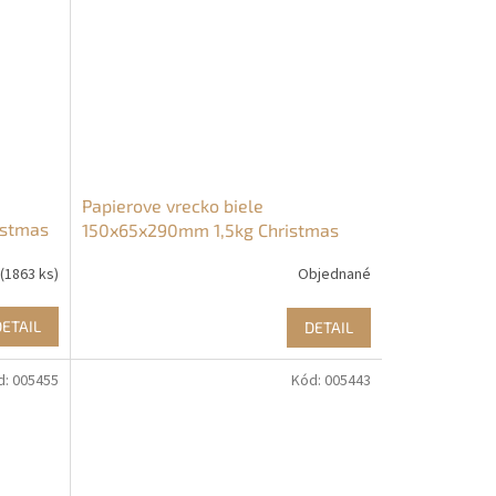
Papierove vrecko biele
istmas
150x65x290mm 1,5kg Christmas
vianoce (1000ks)
(1863 ks)
Objednané
DETAIL
DETAIL
d:
005455
Kód:
005443