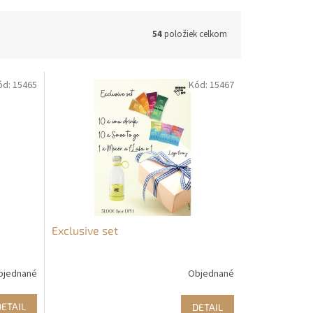
54
položiek celkom
ód:
15465
Kód:
15467
Exclusive set
bjednané
Objednané
DETAIL
DETAIL