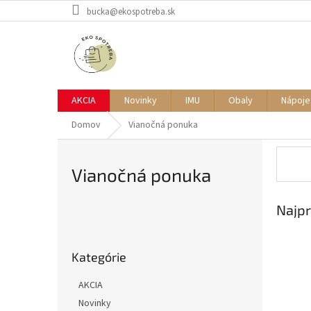
Prejsť
bucka@ekospotreba.sk
na
obsah
AKCIA
Novinky
IMU
Obaly
Nápoje
Domov
Vianočná ponuka
Vianočná ponuka
Najpr
B
o
Preskočiť
č
Kategórie
kategórie
n
ý
AKCIA
p
Novinky
a