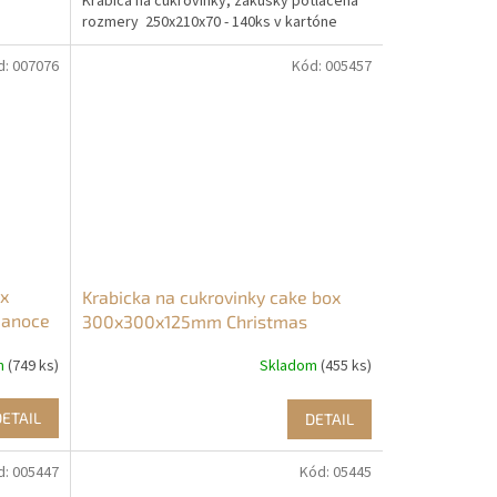
Krabica na cukrovinky, zákusky potlačená
rozmery 250x210x70 - 140ks v kartóne
d:
007076
Kód:
005457
ox
Krabicka na cukrovinky cake box
ianoce
300x300x125mm Christmas
Reindeer
m
(749 ks)
Skladom
(455 ks)
DETAIL
DETAIL
d:
005447
Kód:
05445