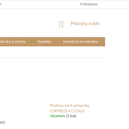
DMIENKY
KONTAKTY
Prihlásenie
NÁKUPNÝ
Prázdny košík
KOŠÍK
lárské potreby
Doplnky
Hotelová kozmetika
Autokozme
Podnos na 4 pohariky
CUPHOLD 4 (125ks)
Skladom
(3 bal)
ie)