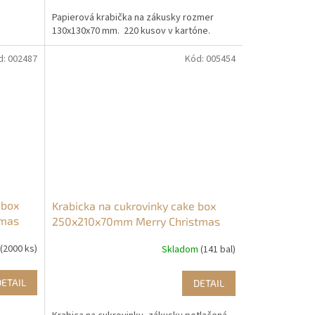
Papierová krabička na zákusky rozmer
130x130x70 mm. 220 kusov v kartóne.
d:
002487
Kód:
005454
 box
Krabicka na cukrovinky cake box
tmas
250x210x70mm Merry Christmas
stasne vianoce
(2000 ks)
Skladom
(141 bal)
DETAIL
DETAIL