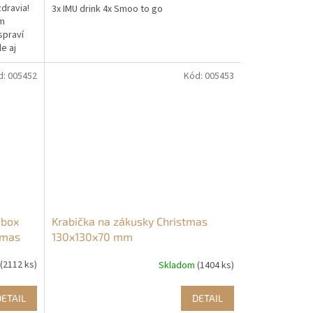
zdravia!
3x IMU drink 4x Smoo to go
im
spraví
e aj
d:
005452
Kód:
005453
 box
Krabička na zákusky Christmas
tmas
130x130x70 mm
(2112 ks)
Skladom
(1404 ks)
DETAIL
DETAIL