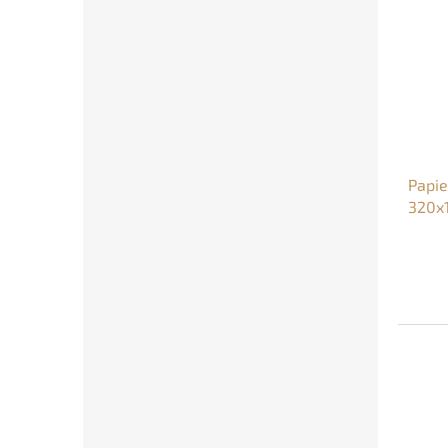
Papie
320x
viano