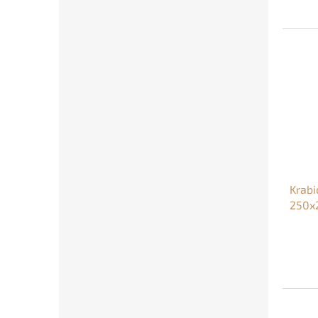
Krabi
250x
stast