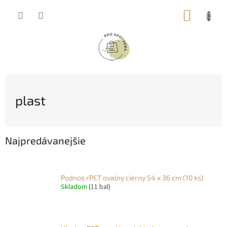
Prejsť
NÁKUP
na
obsah
KOŠÍK
plast
Najpredávanejšie
Podnos rPET ovalny cierny 54 x 36 cm (10 ks)
Skladom
(11 bal)