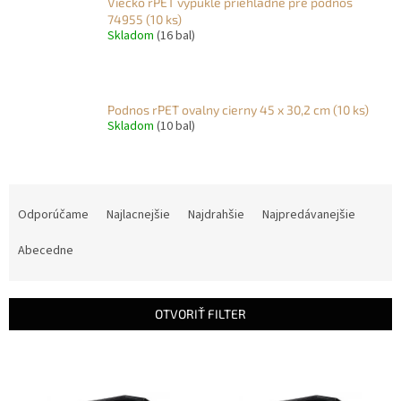
Viecko rPET vypukle priehladne pre podnos
74955 (10 ks)
Skladom
(16 bal)
Podnos rPET ovalny cierny 45 x 30,2 cm (10 ks)
Skladom
(10 bal)
R
a
Odporúčame
Najlacnejšie
Najdrahšie
Najpredávanejšie
d
e
Abecedne
n
i
e
OTVORIŤ FILTER
p
r
V
o
ý
d
p