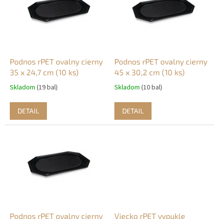
u
i
k
s
t
p
o
r
v
o
d
Podnos rPET ovalny cierny
Podnos rPET ovalny cierny
u
35 x 24,7 cm (10 ks)
45 x 30,2 cm (10 ks)
k
Skladom
(19 bal)
Skladom
(10 bal)
t
o
DETAIL
DETAIL
v
Podnos rPET ovalny cierny
Viecko rPET vypukle