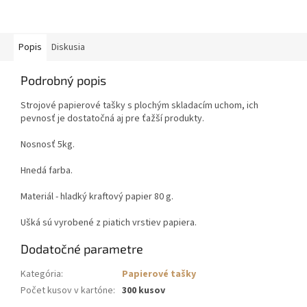
Popis
Diskusia
Podrobný popis
Strojové papierové tašky s plochým skladacím uchom, ich
pevnosť je dostatočná aj pre ťažší produkty.
Nosnosť 5kg.
Hnedá farba.
Materiál - hladký kraftový papier 80 g.
Ušká sú vyrobené z piatich vrstiev papiera.
Dodatočné parametre
Kategória
:
Papierové tašky
Počet kusov v kartóne
:
300 kusov