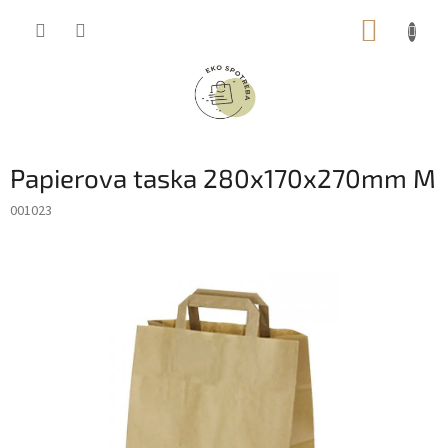
Prejsť
NÁKUP
na
obsah
KOŠÍK
Papierova taska 280x170x270mm M
001023