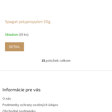
Spagat polypropylen 50g
Skladom
(35 ks)
DETAIL
15
položiek celkom
O
v
l
Z
á
á
d
p
a
ä
Informácie pre vás
c
t
i
O nás
i
e
Podmienky ochrany osobných údajov
p
e
r
Obchodné podmienky