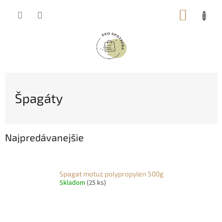
Prejsť
NÁKUP
na
obsah
KOŠÍK
Špagáty
Najpredávanejšie
Spagat motuz polypropylen 500g
Skladom
(25 ks)