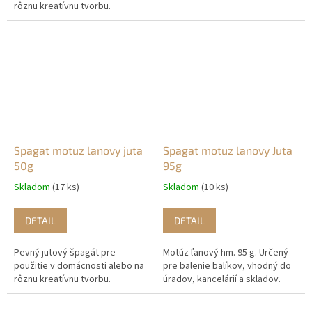
rôznu kreatívnu tvorbu.
Spagat motuz lanovy juta
Spagat motuz lanovy Juta
50g
95g
Skladom
(17 ks)
Skladom
(10 ks)
DETAIL
DETAIL
Pevný jutový špagát pre
Motúz ľanový hm. 95 g. Určený
použitie v domácnosti alebo na
pre balenie balíkov, vhodný do
rôznu kreatívnu tvorbu.
úradov, kancelárií a skladov.