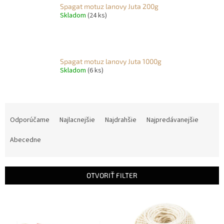
Spagat motuz lanovy Juta 200g
Skladom
(24 ks)
Spagat motuz lanovy Juta 1000g
Skladom
(6 ks)
R
a
Odporúčame
Najlacnejšie
Najdrahšie
Najpredávanejšie
d
e
Abecedne
n
i
e
OTVORIŤ FILTER
p
r
V
o
ý
d
p