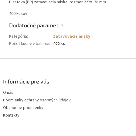
Plastová (PP) zatavovacia miska, rozmer 227x178 mm
400 kusov
Dodatočné parametre
Kategória
:
Zatavovacie misky
Počet kusov v balenie
:
400 ks
Z
á
p
ä
Informácie pre vás
t
O nás
i
Podmienky ochrany osobných údajov
e
Obchodné podmienky
Kontakty