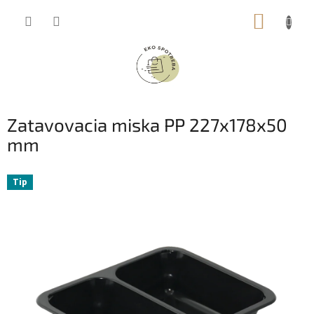
Prejsť
NÁKUP
na
obsah
KOŠÍK
Zatavovacia miska PP 227x178x50
mm
Tip