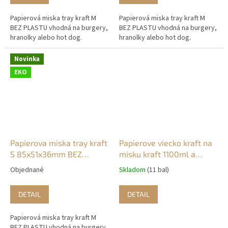
Papierová miska tray kraft M
Papierová miska tray kraft M
BEZ PLASTU vhodná na burgery,
BEZ PLASTU vhodná na burgery,
hranolky alebo hot dog.
hranolky alebo hot dog.
Novinka
EKO
Papierova miska tray kraft
Papierove viecko kraft na
S 85x51x36mm BEZ
misku kraft 1100ml a
PLASTU (250ks)
1300ml BEZ PLASTU
Objednané
Skladom
(11 bal)
(50ks)
DETAIL
DETAIL
Papierová miska tray kraft M
BEZ PLASTU vhodná na burgery,