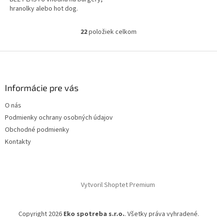
hranolky alebo hot dog.
22
položiek celkom
O
v
l
Z
á
á
d
p
a
ä
Informácie pre vás
c
t
i
O nás
i
e
Podmienky ochrany osobných údajov
p
e
r
Obchodné podmienky
v
Kontakty
k
y
v
ý
p
Vytvoril Shoptet Premium
i
s
u
Copyright 2026
Eko spotreba s.r.o.
. Všetky práva vyhradené.