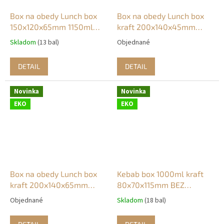
Box na obedy Lunch box
Box na obedy Lunch box
150x120x65mm 1150ml
kraft 200x140x45mm
kraft BEZ PLASTU (35ks)
1100ml kraft BEZ PLASTU
Skladom
(13 bal)
Objednané
(50ks)
DETAIL
DETAIL
Novinka
Novinka
EKO
EKO
Box na obedy Lunch box
Kebab box 1000ml kraft
kraft 200x140x65mm
80x70x115mm BEZ
1500ml kraft BEZ PLASTU
PLASTU (50ks)
Objednané
Skladom
(18 bal)
(20ks)