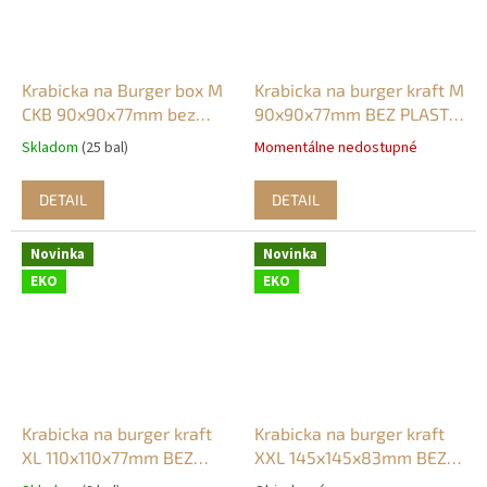
Krabicka na Burger box M
Krabicka na burger kraft M
CKB 90x90x77mm bez
90x90x77mm BEZ PLASTU
plastu (50ks)
(50ks)
Skladom
(25 bal)
Momentálne nedostupné
DETAIL
DETAIL
Novinka
Novinka
EKO
EKO
Krabicka na burger kraft
Krabicka na burger kraft
XL 110x110x77mm BEZ
XXL 145x145x83mm BEZ
PLASTU (50ks)
PLASTU (50ks)