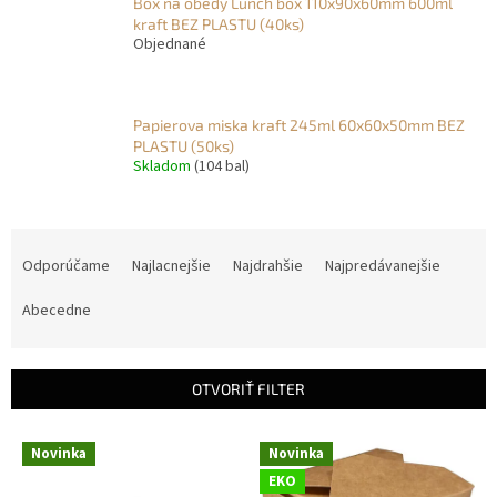
Box na obedy Lunch box 110x90x60mm 600ml
kraft BEZ PLASTU (40ks)
Objednané
Papierova miska kraft 245ml 60x60x50mm BEZ
PLASTU (50ks)
Skladom
(104 bal)
R
a
Odporúčame
Najlacnejšie
Najdrahšie
Najpredávanejšie
d
e
Abecedne
n
i
e
OTVORIŤ FILTER
p
r
V
Novinka
Novinka
o
ý
d
EKO
p