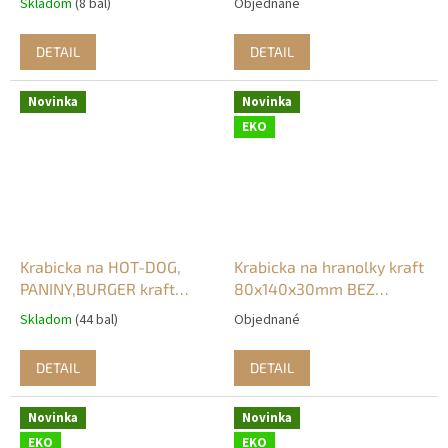
Skladom
(8 bal)
Objednané
DETAIL
DETAIL
Novinka
Novinka
EKO
Krabicka na HOT-DOG,
Krabicka na hranolky kraft
PANINY,BURGER kraft
80x140x30mm BEZ
205x70x75mm BEZ
PLASTU (50ks)
Skladom
(44 bal)
Objednané
PLASTU (50ks)
DETAIL
DETAIL
Novinka
Novinka
EKO
EKO