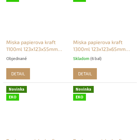
Miska papierova kraft
Miska papierova kraft
1100ml 123x123x55mm
1300ml 123x123x65mm
BEZ PLASTU (50ks)
BEZ PLASTU (50ks)
Objednané
Skladom
(6 bal)
DETAIL
DETAIL
Novinka
Novinka
EKO
EKO