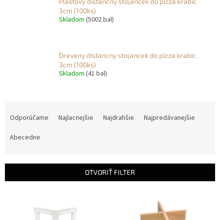
Plastovy distancny stojancek do pizza krabic
3cm (100ks)
Skladom
(5002 bal)
Dreveny distancny stojancek do pizza krabic
3cm (100ks)
Skladom
(41 bal)
R
a
Odporúčame
Najlacnejšie
Najdrahšie
Najpredávanejšie
d
e
Abecedne
n
i
e
OTVORIŤ FILTER
p
r
V
o
ý
d
p