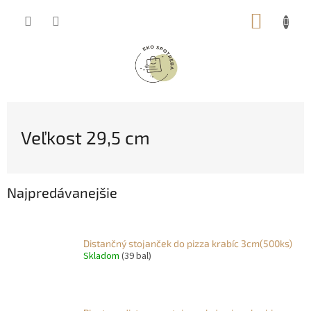
Prejsť
NÁKUP
na
obsah
KOŠÍK
Veľkost 29,5 cm
Najpredávanejšie
Distančný stojanček do pizza krabíc 3cm(500ks)
Skladom
(39 bal)