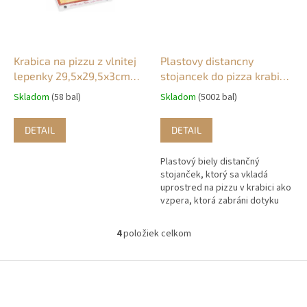
Krabica na pizzu z vlnitej
Plastovy distancny
lepenky 29,5x29,5x3cm
stojancek do pizza krabic
(100ks)
3cm (100ks)
Skladom
(58 bal)
Skladom
(5002 bal)
DETAIL
DETAIL
Plastový biely distančný
stojanček, ktorý sa vkladá
uprostred na pizzu v krabici ako
vzpera, ktorá zabráni dotyku
veka krabice s hotovou pizzou.
V kartóne 10 balíkov.
4
položiek celkom
O
v
l
Z
á
á
d
p
a