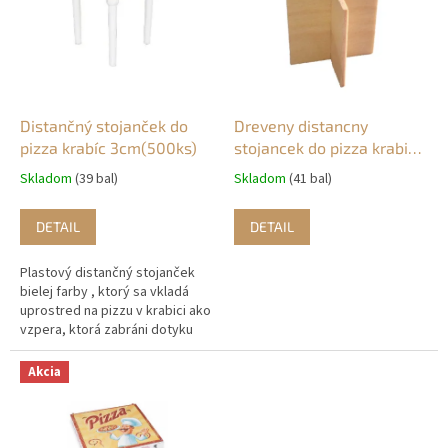
u
i
k
s
t
p
o
r
v
o
d
Distančný stojanček do
Dreveny distancny
u
pizza krabíc 3cm(500ks)
stojancek do pizza krabic
k
3cm (100ks)
Skladom
(39 bal)
Skladom
(41 bal)
t
o
DETAIL
DETAIL
v
Plastový distančný stojanček
bielej farby , ktorý sa vkladá
uprostred na pizzu v krabici ako
vzpera, ktorá zabráni dotyku
veka krabice s hotovou pizzou.
500ks v balení.
Akcia