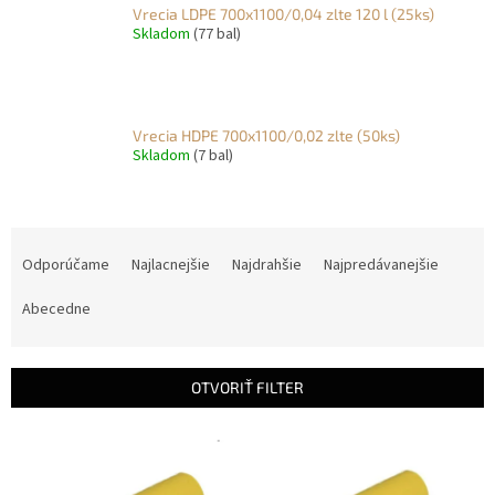
Vrecia LDPE 700x1100/0,04 zlte 120 l (25ks)
Skladom
(77 bal)
Vrecia HDPE 700x1100/0,02 zlte (50ks)
Skladom
(7 bal)
R
a
Odporúčame
Najlacnejšie
Najdrahšie
Najpredávanejšie
d
e
Abecedne
n
i
e
OTVORIŤ FILTER
p
r
V
o
ý
d
p