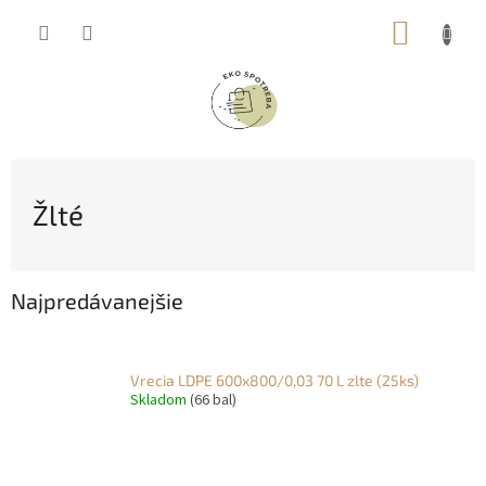
Prejsť
NÁKUP
na
obsah
KOŠÍK
Žlté
Najpredávanejšie
Vrecia LDPE 600x800/0,03 70 L zlte (25ks)
Skladom
(66 bal)