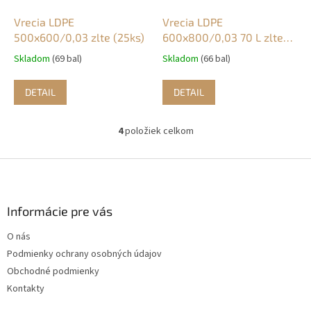
Vrecia LDPE
Vrecia LDPE
500x600/0,03 zlte (25ks)
600x800/0,03 70 L zlte
(25ks)
Skladom
(69 bal)
Skladom
(66 bal)
DETAIL
DETAIL
4
položiek celkom
O
v
l
Z
á
á
d
p
a
ä
Informácie pre vás
c
t
i
O nás
i
e
Podmienky ochrany osobných údajov
p
e
r
Obchodné podmienky
v
Kontakty
k
y