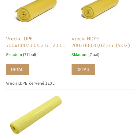
u
i
k
s
t
p
o
r
v
o
d
Vrecia LDPE
Vrecia HDPE
u
700x1100/0,04 zlte 120 l
700x1100/0,02 zlte (50ks)
k
(25ks)
Skladom
(77 bal)
Skladom
(7 bal)
t
o
DETAIL
DETAIL
v
Vrecia LDPE červené 120 L