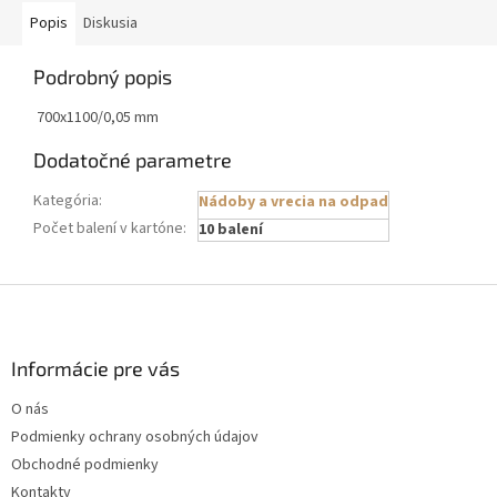
Popis
Diskusia
Podrobný popis
700x1100/0,05 mm
Dodatočné parametre
Kategória
:
Nádoby a vrecia na odpad
Počet balení v kartóne
:
10 balení
Z
á
p
ä
Informácie pre vás
t
O nás
i
Podmienky ochrany osobných údajov
e
Obchodné podmienky
Kontakty