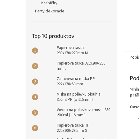
Krabičky
Party dekoracie
Top 10 produktov
Papierova taska
280x170x270mm M
Popi
Papierova taska 320x200x280
mm L
Pod
Zatavovacia miska PP
227x178x50 mm
Mini
Miska na polievku okruhla
prá
350ml PP (o 115mm )
Ovse
Viecko na polievkovu misku 350
-500ml (115 mm )
Papierova taska HP
220x100x280mm S