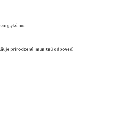
vom glykémie.
lňuje prirodzenú imunitnú odpoveď
.