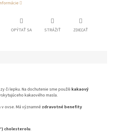
informácie
OPÝTAŤ SA
STRÁŽIŤ
ZDIEĽAŤ
y či lepku. Na dochutenie sme použili
kakaový
yskytujúceho kakaového masla.
za v ovse. Má významné
zdravotné benefity
“) cholesterolu
.