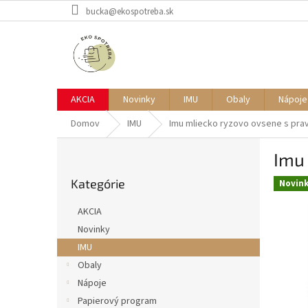
Prejsť
bucka@ekospotreba.sk
na
obsah
AKCIA
Novinky
IMU
Obaly
Nápoje
Domov
IMU
Imu mliecko ryzovo ovsene s pr
B
Imu
o
Preskočiť
č
Kategórie
kategórie
Novin
n
ý
AKCIA
p
Novinky
a
IMU
n
e
Obaly
l
Nápoje
Papierový program