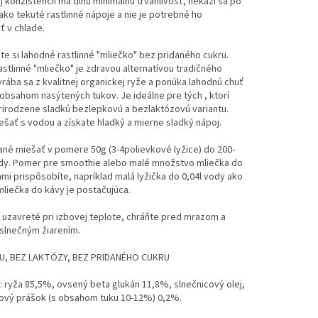
 konzistencií má dlhú minimálnu trvanlivosť, nekazí sa po
ako tekuté rastlinné nápoje a nie je potrebné ho
 v chlade.
te si lahodné rastlinné "mliečko" bez pridaného cukru.
stlinné "mliečko" je zdravou alternatívou tradičného
yrába sa z kvalitnej organickej ryže a ponúka lahodnú chuť
obsahom nasýtených tukov. Je ideálne pre tých , ktorí
rirodzene sladkú bezlepkovú a bezlaktózovú variantu.
ešať s vodou a získate hladký a mierne sladký nápoj.
né miešať v pomere 50g (3-4polievkové lyžice) do 200-
dy. Pomer pre smoothie alebo malé množstvo mliečka do
ami prispôsobíte, napríklad malá lyžička do 0,04l vody ako
liečka do kávy je postačujúca.
 uzavreté pri izbovej teplote, chráňte pred mrazom a
slnečným žiarením.
U, BEZ LAKTÓZY, BEZ PRIDANÉHO CUKRU
: ryža 85,5%, ovsený beta glukán 11,8%, slnečnicový olej,
aový prášok (s obsahom tuku 10-12%) 0,2%.