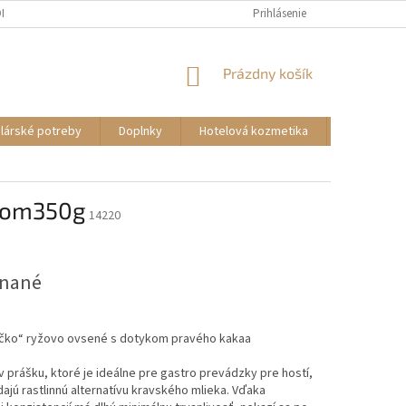
DMIENKY
KONTAKTY
Prihlásenie
NÁKUPNÝ
Prázdny košík
KOŠÍK
lárské potreby
Doplnky
Hotelová kozmetika
Autokozme
kaom350g
14220
dnané
ečko“ ryžovo ovsené s dotykom pravého kakaa
v prášku, ktoré je ideálne pre gastro prevádzky pre hostí,
dajú rastlinnú alternatívu kravského mlieka. Vďaka