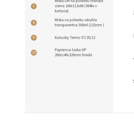
Miska DM na polievku hranata
cierna 160x112x66 (384ks v
kartone)
Miska na polievku okruhla
transparentna 500ml (115mm )
Kotuciky Termo 57/35/12
Papierova taska HP
260x140x320mm hneda
Z
á
p