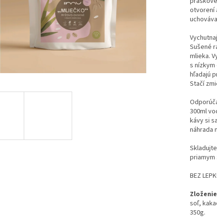
práškovej
otvorení 
uchovávať
Vychutnaj
Sušené ra
mlieka. V
s nízkym 
hľadajú p
Stačí zmi
Odporúča
300ml vo
kávy si s
náhrada m
Skladujte
priamym 
BEZ LEPK
Zloženie
soľ, kak
350g.