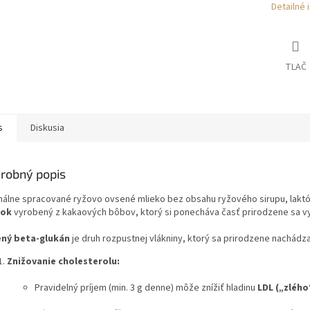
Detailné 
TLAČ
s
Diskusia
robný popis
málne spracované ryžovo ovsené mlieko bez obsahu ryžového sirupu, laktóz
šok
vyrobený z kakaových bôbov, ktorý si ponecháva časť prirodzene sa v
ný beta-glukán
je druh rozpustnej vlákniny, ktorý sa prirodzene nachád
Znižovanie cholesterolu:
Pravidelný príjem (min. 3 g denne) môže znížiť hladinu
LDL („zlého