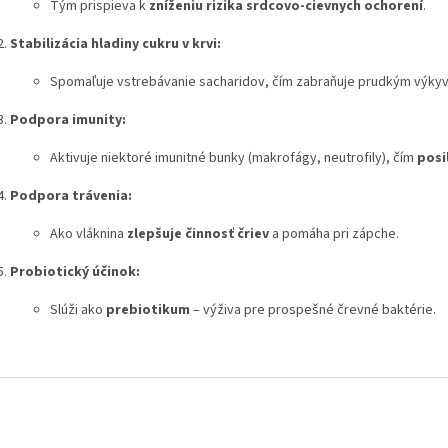
Tým prispieva k
zníženiu rizika srdcovo-cievnych ochorení
.
Stabilizácia hladiny cukru v krvi:
Spomaľuje vstrebávanie sacharidov, čím zabraňuje prudkým výky
Podpora imunity:
Aktivuje niektoré imunitné bunky (makrofágy, neutrofily), čím
posi
Podpora trávenia:
Ako vláknina
zlepšuje činnosť čriev
a pomáha pri zápche.
Probiotický účinok:
Slúži ako
prebiotikum
– výživa pre prospešné črevné baktérie.