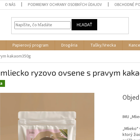
O NÁS
PODMIENKY OCHRANY OSOBNÝCH ÚDAJOV
OBCHODNÉ PO
HĽADAŤ
Papierový program
Drogéria
Tašky/Vrecka
Kance
avym kakaom350g
 mliecko ryzovo ovsene s pravym ka
ka
Obje
IMU „Mli
„Mlieko“ 
ktorý žia