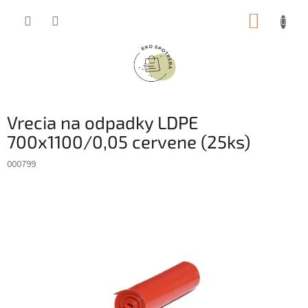
Prejsť
NÁKUP
na
obsah
KOŠÍK
Vrecia na odpadky LDPE
700x1100/0,05 cervene (25ks)
000799