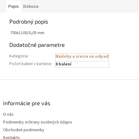
Popis
Diskusia
Podrobný popis
700x1100/0,05 mm
Dodatočné parametre
Kategória
:
Nádoby a vrecia na odpad
Počet balení v kartóne
:
8 balení
Z
á
p
ä
Informácie pre vás
t
O nás
i
Podmienky ochrany osobných údajov
e
Obchodné podmienky
Kontakty