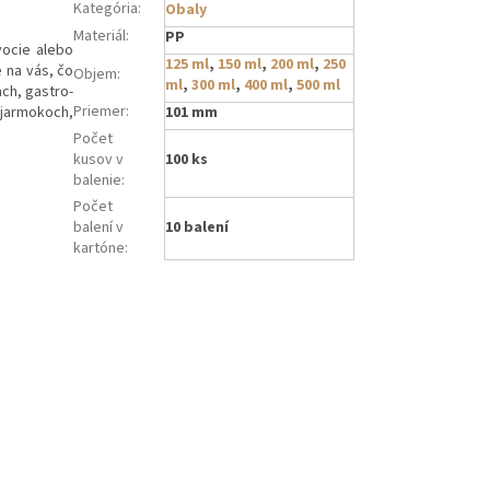
Kategória
:
Obaly
Materiál
:
PP
vocie alebo
125 ml
,
150 ml
,
200 ml
,
250
e na vás, čo
Objem
:
ml
,
300 ml
,
400 ml
,
500 ml
ach, gastro-
Priemer
:
 jarmokoch,
101 mm
Počet
kusov v
100 ks
balenie
:
Počet
balení v
10 balení
kartóne
: