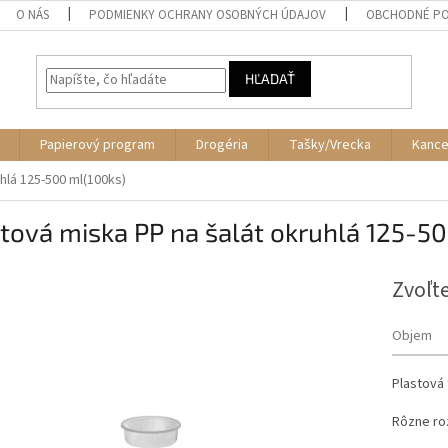
O NÁS
PODMIENKY OCHRANY OSOBNÝCH ÚDAJOV
OBCHODNÉ PO
HĽADAŤ
Papierový program
Drogéria
Tašky/Vrecka
Kance
hlá 125-500 ml(100ks)
tová miska PP na šalát okruhlá 125-5
Zvoľte
Objem
Plastová 
Rôzne ro