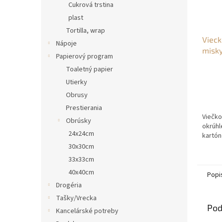
Cukrová trstina
plast
Tortilla, wrap
Vieck
Nápoje
misk
Papierový program
(100k
Toaletný papier
Utierky
Obrusy
Prestierania
Viečko
Obrúsky
okrúhl
24x24cm
kartón
30x30cm
33x33cm
40x40cm
Popi
Drogéria
Tašky/Vrecka
Pod
Kancelárské potreby