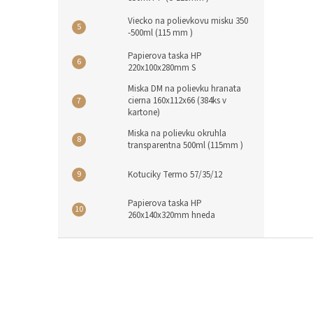
Viecko na polievkovu misku 350
-500ml (115 mm )
Papierova taska HP
220x100x280mm S
Miska DM na polievku hranata
cierna 160x112x66 (384ks v
kartone)
Miska na polievku okruhla
transparentna 500ml (115mm )
Kotuciky Termo 57/35/12
Papierova taska HP
260x140x320mm hneda
Z
á
p
ä
t