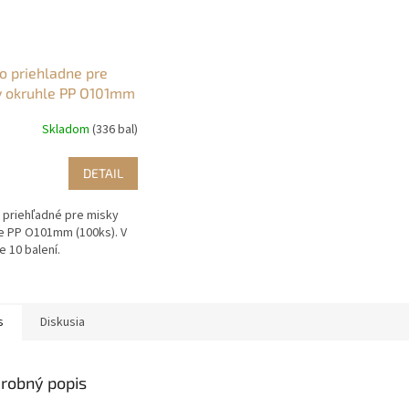
o priehladne pre
y okruhle PP O101mm
s)
Skladom
(336 bal)
DETAIL
 priehľadné pre misky
e PP O101mm (100ks). V
e 10 balení.
s
Diskusia
robný popis