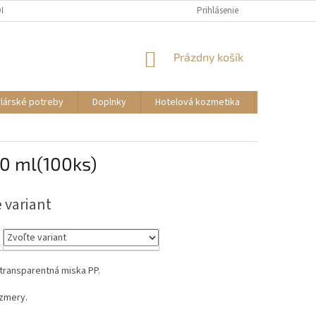
DMIENKY
KONTAKTY
Prihlásenie
NÁKUPNÝ
Prázdny košík
KOŠÍK
lárské potreby
Doplnky
Hotelová kozmetika
Autokozme
00 ml(100ks)
 variant
transparentná miska PP.
zmery.