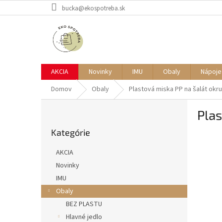
Prejsť
bucka@ekospotreba.sk
na
obsah
AKCIA
Novinky
IMU
Obaly
Nápoje
Domov
Obaly
Plastová miska PP na šalát okru
B
Plas
o
Preskočiť
č
Kategórie
kategórie
n
ý
AKCIA
p
Novinky
a
IMU
n
e
Obaly
l
BEZ PLASTU
Hlavné jedlo