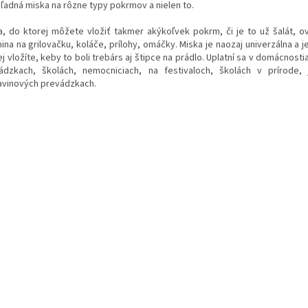
hľadná miska na rôzne typy pokrmov a nielen to.
a, do ktorej môžete vložiť takmer akýkoľvek pokrm, či je to už šalát, o
ina na grilovačku, koláče, prílohy, omáčky. Miska je naozaj univerzálna a j
j vložíte, keby to boli trebárs aj štipce na prádlo. Uplatní sa v domácnosti
ádzkach, školách, nemocniciach, na festivaloch, školách v prírode,
avinových prevádzkach.