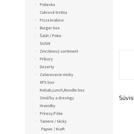
Polievka
Cukrová trstina
Pizza krabice
Burger box
Šalát / Poke
SUSHI
Zmrzlinový sortiment
Príbory
Dezerty
Zatavovacie misky
XPS box
Kebab,Lunch,Noodle box
Súvis
Omáčky a dresingy
Hranolky
Prírezy/Fólie
Taniere / tácky
Papier / Kraft