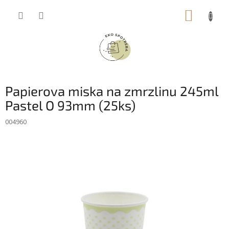
Prejsť
NÁKUP
na
obsah
KOŠÍK
Papierova miska na zmrzlinu 245ml
Pastel O 93mm (25ks)
004960