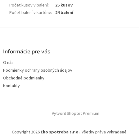
Počet kusov v balení
:
25 kusov
Počet balení v kartóne
:
24 balení
Z
á
p
ä
Informácie pre vás
t
O nás
i
Podmienky ochrany osobných údajov
e
Obchodné podmienky
Kontakty
Vytvoril Shoptet Premium
Copyright 2026
Eko spotreba s.r.o.
. Všetky práva vyhradené.