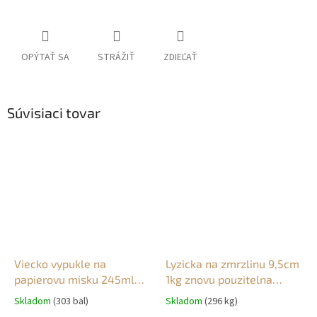
OPÝTAŤ SA
STRÁŽIŤ
ZDIEĽAŤ
Súvisiaci tovar
Viecko vypukle na
Lyzicka na zmrzlinu 9,5cm
papierovu misku 245ml
1kg znovu pouzitelna
O93mm (50ks)
reusable hneda/seda
Skladom
(303 bal)
Skladom
(296 kg)