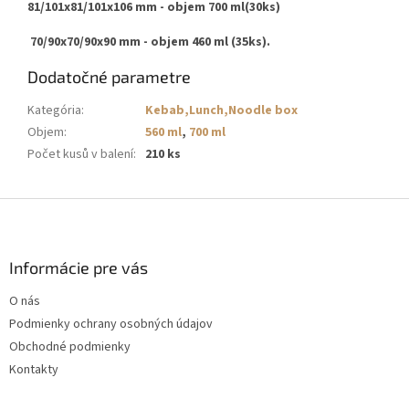
81/101x81/101x106 mm - objem 700
ml(30ks)
70/90x70/90x90 mm - objem 460 ml (35ks).
Dodatočné parametre
Kategória
:
Kebab,Lunch,Noodle box
Objem
:
560 ml
,
700 ml
Počet kusů v balení
:
210 ks
Z
á
p
ä
Informácie pre vás
t
O nás
i
Podmienky ochrany osobných údajov
e
Obchodné podmienky
Kontakty