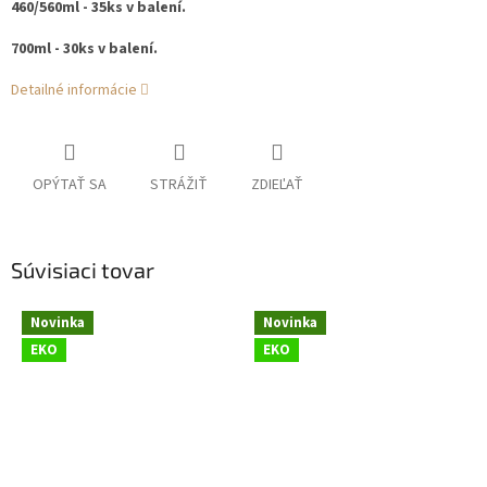
460/560ml - 35ks v balení.
700ml - 30ks v balení.
Detailné informácie
OPÝTAŤ SA
STRÁŽIŤ
ZDIEĽAŤ
Súvisiaci tovar
Novinka
Novinka
EKO
EKO