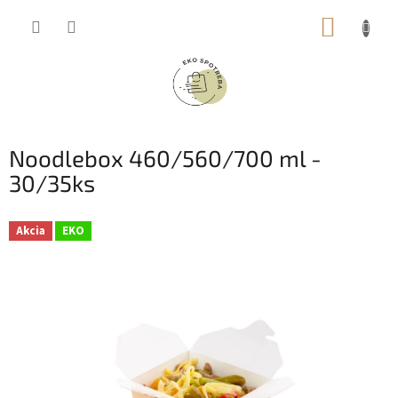
Prejsť
NÁKUP
na
obsah
KOŠÍK
Noodlebox 460/560/700 ml -
30/35ks
Akcia
EKO