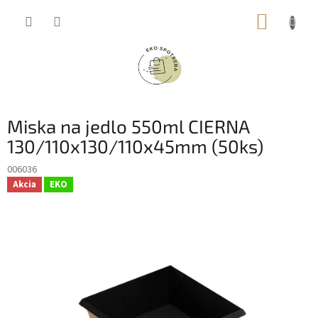
Prejsť
NÁKUP
na
obsah
KOŠÍK
Miska na jedlo 550ml CIERNA
130/110x130/110x45mm (50ks)
006036
Akcia
EKO