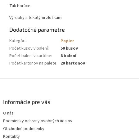
Tuk
Horúce
Výrobky s tekutými zložkami
Dodatočné parametre
Kategória
:
Papier
Počet kusov v balení
:
50 kusov
Počet balení v kartóne
:
8 balení
Počet kartonov na palete
:
20 kartonov
Z
á
p
ä
Informácie pre vás
t
O nás
i
Podmienky ochrany osobných údajov
e
Obchodné podmienky
Kontakty