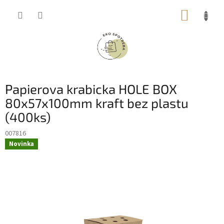
Prejsť
NÁKUP
na
obsah
KOŠÍK
Papierova krabicka HOLE BOX
80x57x100mm kraft bez plastu
(400ks)
007816
Novinka