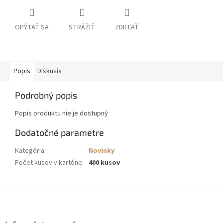
OPÝTAŤ SA
STRÁŽIŤ
ZDIEĽAŤ
Popis
Diskusia
Podrobný popis
Popis produktu nie je dostupný
Dodatočné parametre
Kategória
:
Novinky
Počet kusov v kartóne
:
400 kusov
Z
á
p