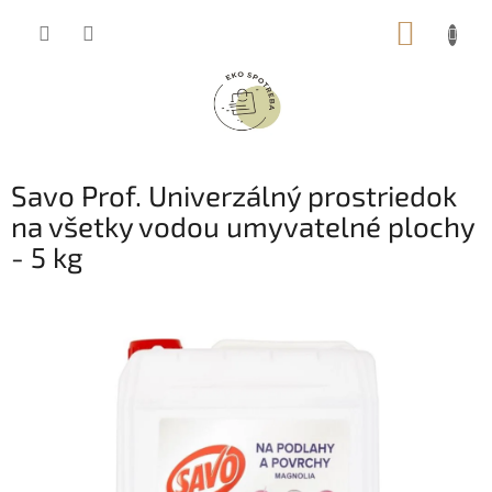
Prejsť
NÁKUP
na
obsah
KOŠÍK
Savo Prof. Univerzálný prostriedok
na všetky vodou umyvatelné plochy
- 5 kg