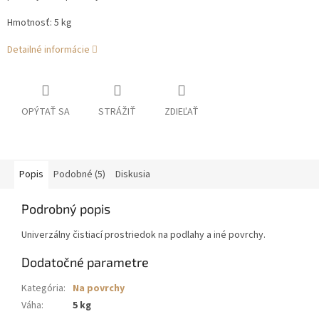
Hmotnosť: 5 kg
Detailné informácie
OPÝTAŤ SA
STRÁŽIŤ
ZDIEĽAŤ
Popis
Podobné (5)
Diskusia
Podrobný popis
Univerzálny čistiací prostriedok na podlahy a iné povrchy.
Dodatočné parametre
Kategória
:
Na povrchy
Váha
:
5 kg