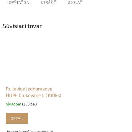
OPÝTAŤ SA
STRÁŽIŤ
ZDIEĽAŤ
Súvisiaci tovar
Rukavice jednorazove
HDPE blokovane L (100ks)
Skladom
(150 bal)
DETAIL
Jednorázové mikrotenové