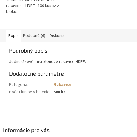
rukavice L HDPE. 100 kusov v
bloku.
Popis
Podobné (6)
Diskusia
Podrobný popis
Jednorázové mikrotenové rukavice HDPE.
Dodatočné parametre
Kategória
:
Rukavice
Počet kusov v balenie
:
500 ks
Z
á
p
ä
Informácie pre vás
t