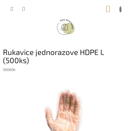
Prejsť
NÁKUP
na
obsah
KOŠÍK
Rukavice jednorazove HDPE L
(500ks)
000606