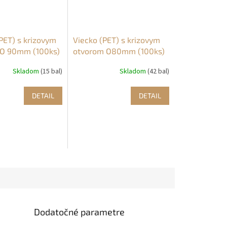
PET) s krizovym
Viecko (PET) s krizovym
 O 90mm (100ks)
otvorom O80mm (100ks)
Skladom
(15 bal)
Skladom
(42 bal)
DETAIL
DETAIL
Dodatočné parametre