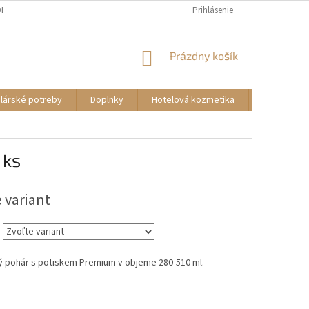
DMIENKY
KONTAKTY
Prihlásenie
NÁKUPNÝ
Prázdny košík
KOŠÍK
lárské potreby
Doplnky
Hotelová kozmetika
Autokozme
 ks
 variant
ý pohár s potiskem Premium v objeme 280-510 ml.
.