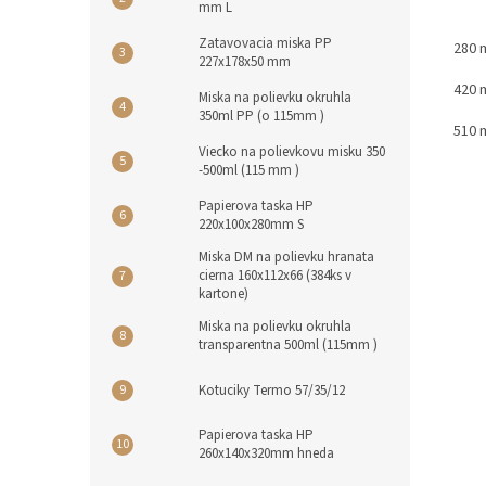
mm L
Zatavovacia miska PP
280 
227x178x50 mm
420 
Miska na polievku okruhla
350ml PP (o 115mm )
510 
Viecko na polievkovu misku 350
-500ml (115 mm )
Papierova taska HP
220x100x280mm S
Miska DM na polievku hranata
cierna 160x112x66 (384ks v
kartone)
Miska na polievku okruhla
transparentna 500ml (115mm )
Kotuciky Termo 57/35/12
Papierova taska HP
260x140x320mm hneda