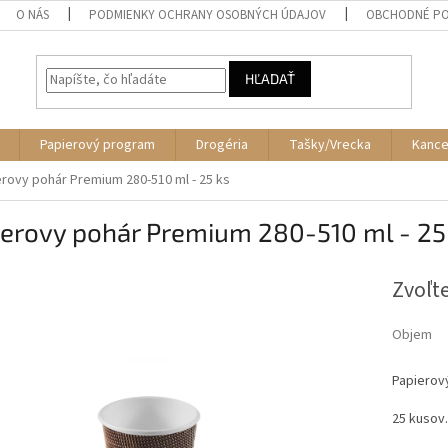
O NÁS
PODMIENKY OCHRANY OSOBNÝCH ÚDAJOV
OBCHODNÉ PO
HĽADAŤ
Papierový program
Drogéria
Tašky/Vrecka
Kance
erovy pohár Premium 280-510 ml - 25 ks
ierovy pohár Premium 280-510 ml - 25
Zvoľte
Objem
Papierov
25 kusov