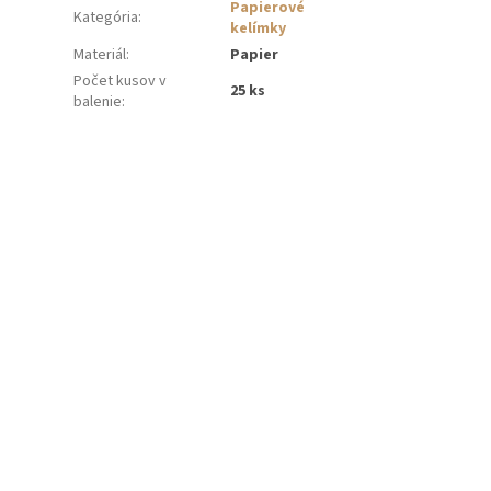
Papierové
Kategória
:
kelímky
Materiál
:
Papier
Počet kusov v
25 ks
balenie
: