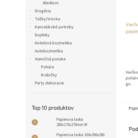
40x40cm
Drogéria
Tašky/Vrecka
Viečk
Kancelárské potreby
papie
Doplnky
Hotelová kozmetika
Autokozmetika
Vianočná ponuka
Poháre
Viečko
Krabičky
poháre
Party dekoracie
go.
Top 10 produktov
Popi
Papierova taska
280x170x270mm M
Pod
Papierova taska 320x200x280