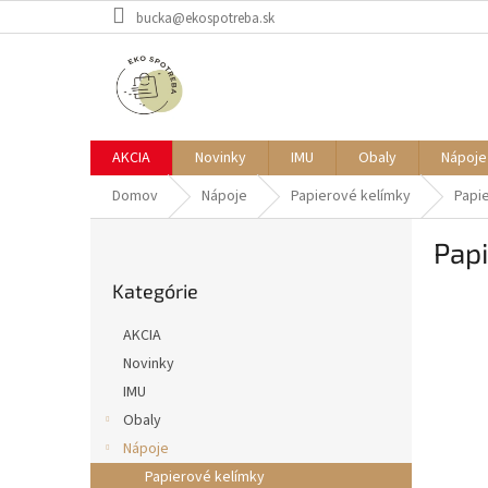
Prejsť
bucka@ekospotreba.sk
na
obsah
AKCIA
Novinky
IMU
Obaly
Nápoje
Domov
Nápoje
Papierové kelímky
Papi
B
Pap
o
Preskočiť
č
Kategórie
kategórie
n
ý
AKCIA
p
Novinky
a
IMU
n
e
Obaly
l
Nápoje
Papierové kelímky