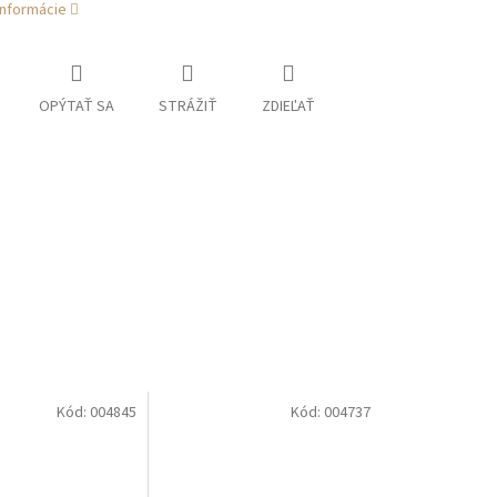
informácie
OPÝTAŤ SA
STRÁŽIŤ
ZDIEĽAŤ
Kód:
004845
Kód:
004737