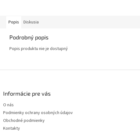
Popis
Diskusia
Podrobný popis
Popis produktu nie je dostupný
Z
á
p
ä
Informácie pre vás
t
O nás
i
Podmienky ochrany osobných údajov
e
Obchodné podmienky
Kontakty