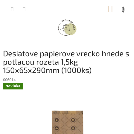
Prejsť
NÁKUP
na
obsah
KOŠÍK
Desiatove papierove vrecko hnede s
potlacou rozeta 1,5kg
150x65x290mm (1000ks)
006014
Novinka