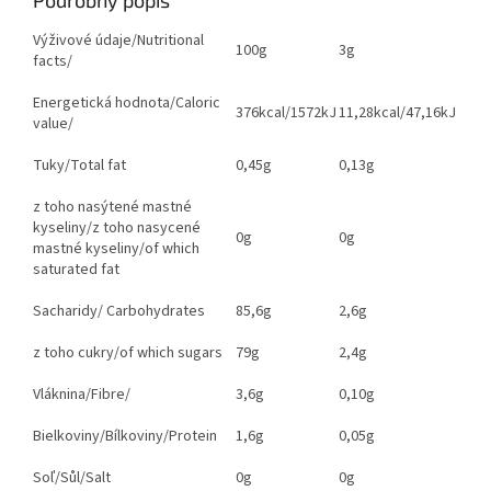
Podrobný popis
Výživové údaje/Nutritional
100g
3g
facts/
Energetická hodnota/Caloric
376kcal/1572kJ
11,28kcal/47,16kJ
value/
Tuky/Total fat
0,45g
0,13g
z toho nasýtené mastné
kyseliny/z toho nasycené
0g
0g
mastné kyseliny/of which
saturated fat
Sacharidy/ Carbohydrates
85,6g
2,6g
z toho cukry/of which sugars
79g
2,4g
Vláknina/Fibre/
3,6g
0,10g
Bielkoviny/Bílkoviny/Protein
1,6g
0,05g
Soľ/
S
ůl/Salt
0g
0g