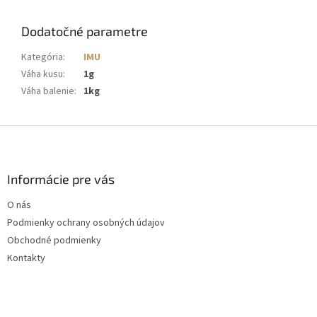
Dodatočné parametre
Kategória
:
IMU
Váha kusu
:
1g
Váha balenie
:
1kg
Z
á
p
ä
Informácie pre vás
t
O nás
i
Podmienky ochrany osobných údajov
e
Obchodné podmienky
Kontakty