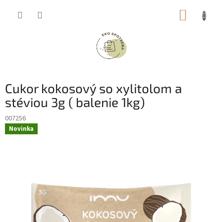
Prejsť
NÁKUP
na
obsah
KOŠÍK
Cukor kokosový so xylitolom a
stéviou 3g ( balenie 1kg)
007256
Novinka