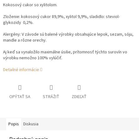
Kokosový cukor so xylitolom.
Zloženie: kokosový cukor 89,9%, xylitol 9,9%, sladidlo: steviol-
glykozidy 0,2%.
Alergény: V závode sú balené výrobky obsahujúce lepok, sezam, sóju,
mandle a rôzne orechy.
Aj keď sa vynaložilo maximálne úsilie, prítomnosť týchto surovín vo
výrobku nemožno 100% vylúčiť.
Detailné informácie
OPÝTAŤ SA
STRÁŽIŤ
ZDIEĽAŤ
Popis
Diskusia